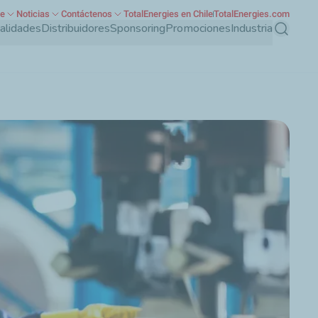
te
Noticias
Contáctenos
TotalEnergies en Chile
TotalEnergies.com
ialidades
Distribuidores
Sponsoring
Promociones
Industria
Buscar