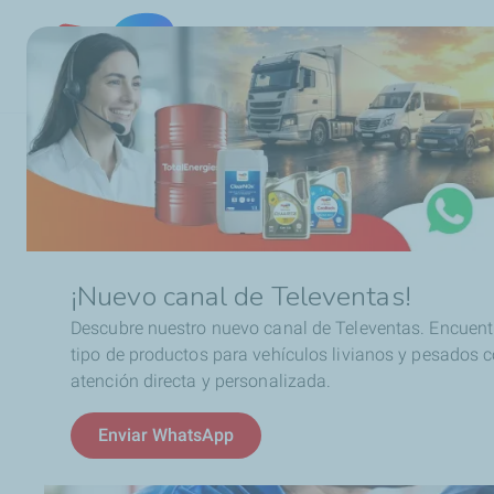
Chile
Ruta
TotalEnergies en Chile
Certificaciones ISO
de
navegación
¡Nuevo canal de Televentas!
Descubre nuestro nuevo canal de Televentas. Encuent
tipo de productos para vehículos livianos y pesados 
atención directa y personalizada.
Enviar WhatsApp