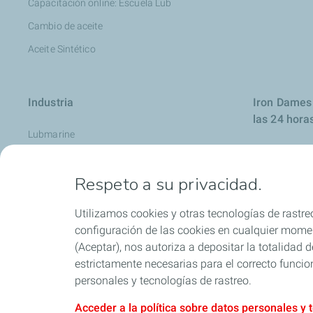
Capacitación online: Escuela Lub
Cambio de aceite
Aceite Sintético
Industria
Iron Dames 
las 24 hora
Lubmarine
Aviación
Respeto a su privacidad.
Contáctenos
Descubra nuestra gama Agri
Utilizamos cookies y otras tecnologías de rastreo
Minería
configuración de las cookies en cualquier moment
(Aceptar), nos autoriza a depositar la totalidad
Grasas
estrictamente necesarias para el correcto funcio
Aceites hidráulicos
personales y tecnologías de rastreo.
Acceder a la política sobre datos personales y 