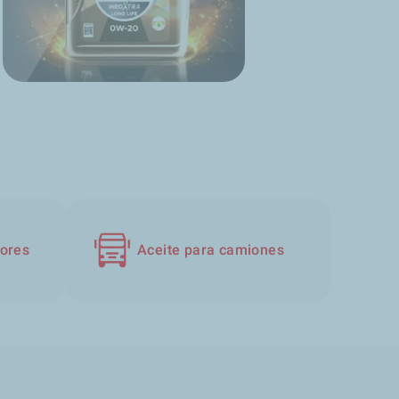
dores
Aceite para camiones
s