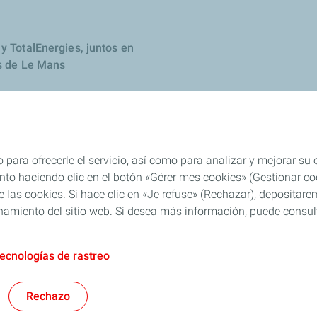
y TotalEnergies, juntos en
s de Le Mans
 para ofrecerle el servicio, así como para analizar y mejorar su
o haciendo clic en el botón «Gérer mes cookies» (Gestionar cook
 de las cookies. Si hace clic en «Je refuse» (Rechazar), deposita
namiento del sitio web. Si desea más información, puede consulta
tecnologías de rastreo
Generales de Uso (CGU)
Cookies & Privacy
Nota Legal
Accesibilidad: Cu
Rechazo