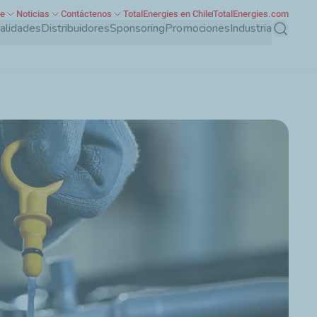
te
Noticias
Contáctenos
TotalEnergies en Chile
TotalEnergies.com
ialidades
Distribuidores
Sponsoring
Promociones
Industria
Buscar