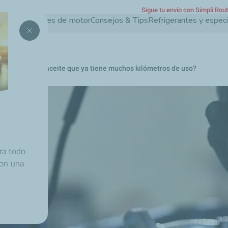
Sigue tu envío con Simpli Rou
Pasar
Aceites de motor
Consejos & Tips
Refrigerantes y espec
al
contenido
principal
na cambiar un aceite que ya tiene muchos kilómetros de uso?
ra todo
con una