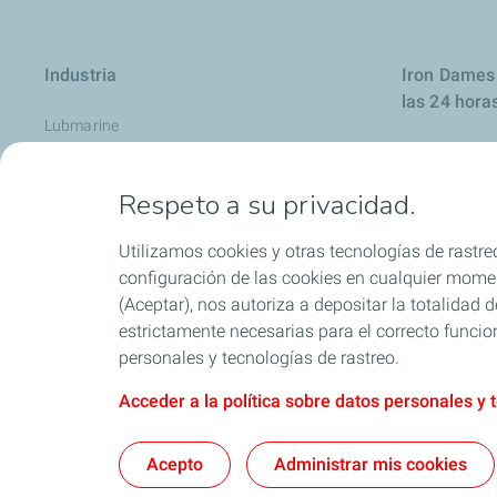
Industria
Iron Dames 
las 24 hora
Lubmarine
Aviación
Respeto a su privacidad.
Contáctenos
Descubra nuestra gama Agri
Utilizamos cookies y otras tecnologías de rastreo
Minería
configuración de las cookies en cualquier moment
(Aceptar), nos autoriza a depositar la totalidad
Grasas
estrictamente necesarias para el correcto funcio
Aceites hidráulicos
personales y tecnologías de rastreo.
Acceder a la política sobre datos personales y 
Términos y Condiciones 
Acepto
Administrar mis cookies