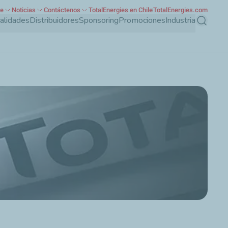
te
Noticias
Contáctenos
TotalEnergies en Chile
TotalEnergies.com
ialidades
Distribuidores
Sponsoring
Promociones
Industria
Buscar