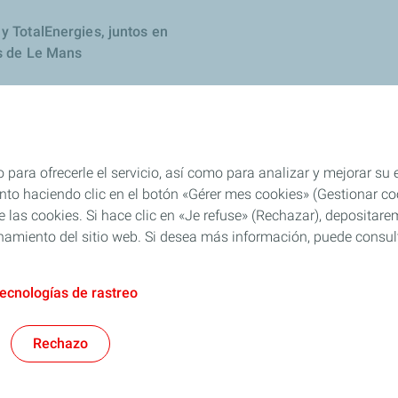
y TotalEnergies, juntos en
s de Le Mans
 para ofrecerle el servicio, así como para analizar y mejorar su
o haciendo clic en el botón «Gérer mes cookies» (Gestionar cook
 de las cookies. Si hace clic en «Je refuse» (Rechazar), deposita
namiento del sitio web. Si desea más información, puede consulta
tecnologías de rastreo
Generales de Uso (CGU)
Cookies & Privacy
Nota Legal
Accesibilidad: Cu
Rechazo
TotalEnergies 2026