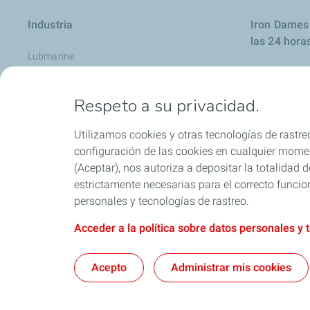
Industria
Iron Dames 
las 24 hora
Lubmarine
Aviación
Respeto a su privacidad.
Contáctenos
Descubra nuestra gama Agri
Utilizamos cookies y otras tecnologías de rastreo
Minería
configuración de las cookies en cualquier moment
(Aceptar), nos autoriza a depositar la totalidad
Grasas
estrictamente necesarias para el correcto funcio
Aceites hidráulicos
personales y tecnologías de rastreo.
Acceder a la política sobre datos personales y 
Términos y Condiciones 
Acepto
Administrar mis cookies