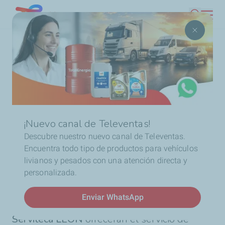
Pasar
Chile
Buscar
al
contenido
Ruta
Inicio
Aceites de motor
Autos
Distribuidores
principal
de
Serviteca LEÓN
navegación
Noticias
TotalEnergies y Serviteca
LEÓN anuncian una alianza
¡Nuevo canal de Televentas!
Descubre nuestro nuevo canal de Televentas.
estratégica para el servicio
Encuentra todo tipo de productos para vehículos
livianos y pesados con una atención directa y
de cambio de aceite con
personalizada.
Quartz Lubricantes
Enviar WhatsApp
A partir de ahora, las sucursales de
Serviteca LEÓN
ofrecerán el servicio de