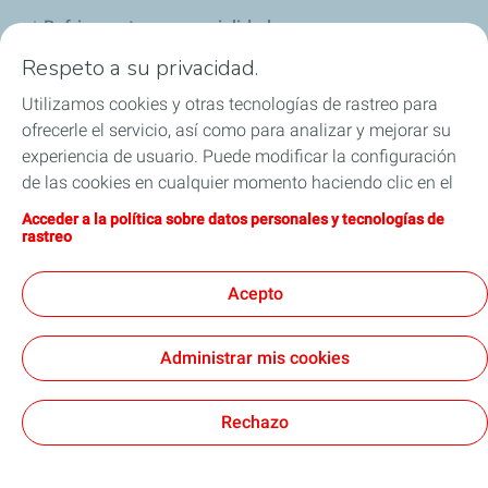
Refrigerantes y especialidades
Respeto a su privacidad.
Distribuidores
Utilizamos cookies y otras tecnologías de rastreo para
ofrecerle el servicio, así como para analizar y mejorar su
Sponsoring
experiencia de usuario. Puede modificar la configuración
de las cookies en cualquier momento haciendo clic en el
Industria
botón «Gérer mes cookies» (Gestionar cookies). Al hacer
Acceder a la política sobre datos personales y tecnologías de
clic en el botón «J’accepte» (Aceptar), nos autoriza a
Iron Dames y TotalEnergies, juntos en las 24 horas
rastreo
depositar la totalidad de las cookies. Si hace clic en «Je
de Le Mans
refuse» (Rechazar), depositaremos únicamente las
Acepto
cookies técnicas estrictamente necesarias para el
correcto funcionamiento del sitio web. Si desea más
Administrar mis cookies
información, puede consultar la página relativa a la
Términos y Condiciones Generales de Uso (CGU)
política sobre datos personales y tecnologías de rastreo.
Cookies & Privacy
Nota Legal
Accesibilidad: Cumplimiento parcial
Cookies
Rechazo
TotalEnergies 2026