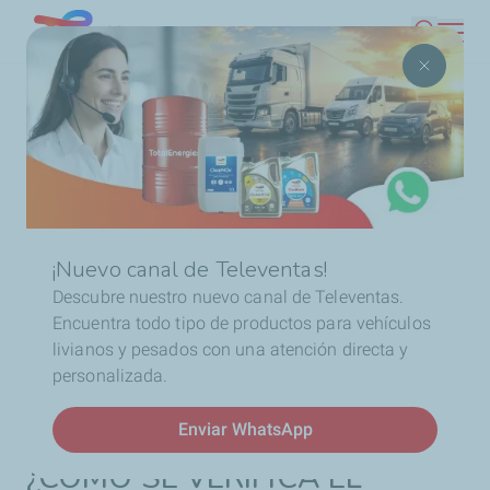
Pasar
Chile
Buscar
al
contenido
Ruta
Inicio
Consejos & Tips
Refrigerantes y especialidades
principal
de
¿Cómo puedo verificar el líquido para frenos?
navegación
¡Nuevo canal de Televentas!
¿Cómo revisar el líquido de
Descubre nuestro nuevo canal de Televentas.
Encuentra todo tipo de productos para vehículos
frenos?
livianos y pesados con una atención directa y
personalizada.
Enviar WhatsApp
¿CÓMO SE VERIFICA EL