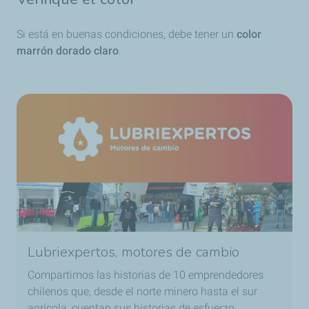
encuentre entre las marcas MIN y MAX que aparecen en
el depósito
Si está en buenas condiciones, debe tener un
color
marrón dorado claro
.
Lubriexpertos, motores de cambio
Compartimos las historias de 10 emprendedores
chilenos que, desde el norte minero hasta el sur
agrícola, cuentan sus historias de esfuerzo,