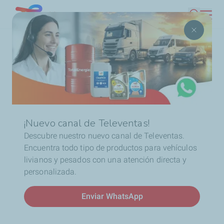
Pasar
Chile
Buscar
al
contenido
Ruta
Inicio
Sponsoring
ELF Lubricantes fue parte del DGR
principal
de
2025 en Chile: estilo, motores y solidaridad
navegación
¡Nuevo canal de Televentas!
Descubre nuestro nuevo canal de Televentas.
Encuentra todo tipo de productos para vehículos
Aceite de motor para moto:
livianos y pesados con una atención directa y
personalizada.
prepará tu ride para el DGR
Enviar WhatsApp
2026 con ELF