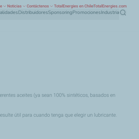
te
Noticias
Contáctenos
TotalEnergies en Chile
TotalEnergies.com
ialidades
Distribuidores
Sponsoring
Promociones
Industria
Buscar
rentes aceites (ya sean 100% sintéticos, basados en
sulte útil para cuando tenga que elegir un lubricante.