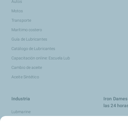
Autos
Motos
Transporte
Marítimo costero
Guía de Lubricantes
Catálogo de Lubricantes
Capacitación online: Escuela Lub
Cambio de aceite
Aceite Sintético
Industria
Iron Dames 
las 24 hora
Lubmarine
Aviación