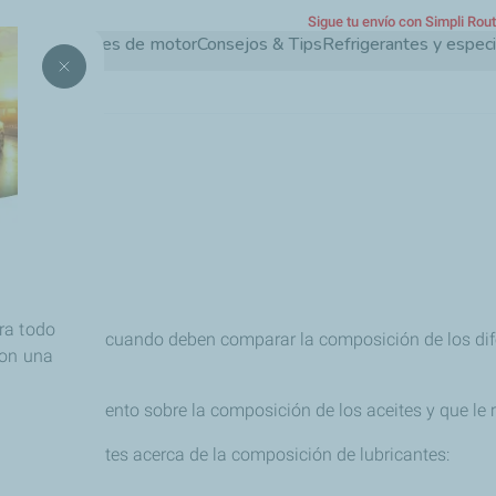
Sigue tu envío con Simpli Rou
Pasar
Aceites de motor
Consejos & Tips
Refrigerantes y espec
al
contenido
principal
ra todo
e confunden cuando deben comparar la composición de los dife
con una
 su conocimiento sobre la composición de los aceites y que le re
s más frecuentes acerca de la composición de lubricantes: