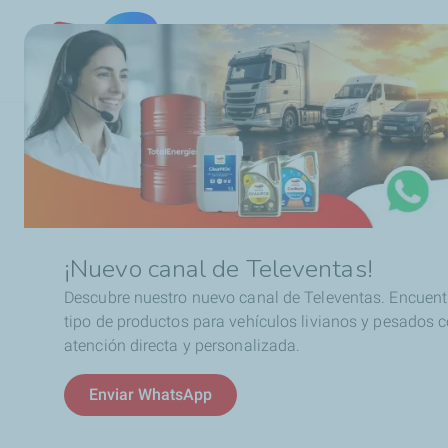
Chile
Ruta
Consejos & Tips
Aceite Sintético
de
navegación
Aceite Sintético
¡Nuevo canal de Televentas!
Descubre nuestro nuevo canal de Televentas. Encuent
La mayoría de los compradores de lubricantes a menudo s
tipo de productos para vehículos livianos y pesados 
compuestos sintéticos, semisintéticos, minerales).
atención directa y personalizada.
Esperamos que la siguiente sección le ayude a profundizar
Enviar WhatsApp
En esta sección tendrá las respuestas a 4 de las pregunta