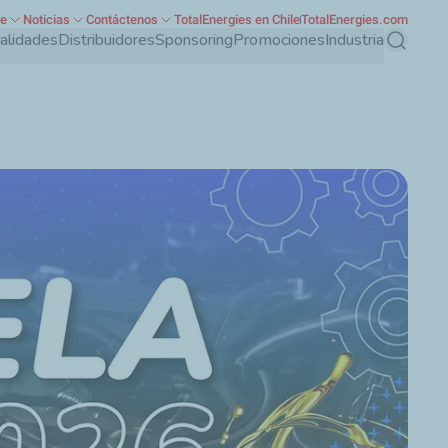
te
Noticias
Contáctenos
TotalEnergies en Chile
TotalEnergies.com
ialidades
Distribuidores
Sponsoring
Promociones
Industria
Buscar