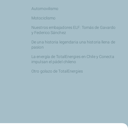
Automovilismo
Motociclismo
Nuestros embajadores ELF: Tomás de Gavardo
y Federico Sánchez
De una historia legendaria una historia llena de
pasion
La energía de TotalEnergies en Chile y Conecta
impulsan el pádel chileno
Otro golazo de TotalEnergies