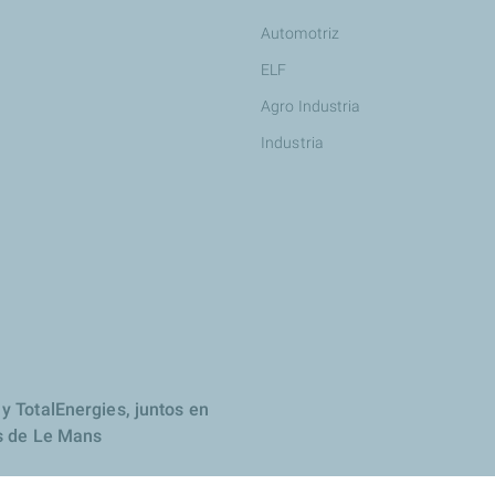
Automotriz
ELF
Agro Industria
Industria
y TotalEnergies, juntos en
s de Le Mans