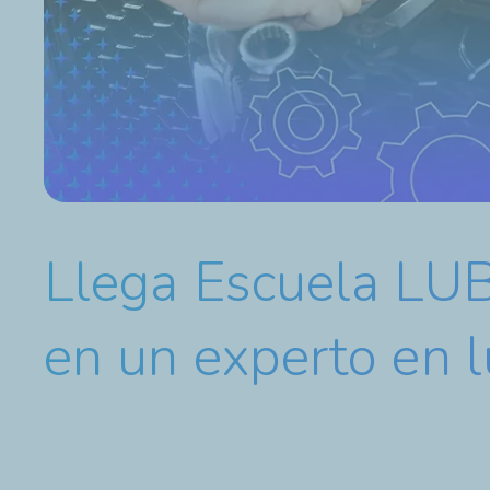
Llega Escuela LUB
en un experto en l