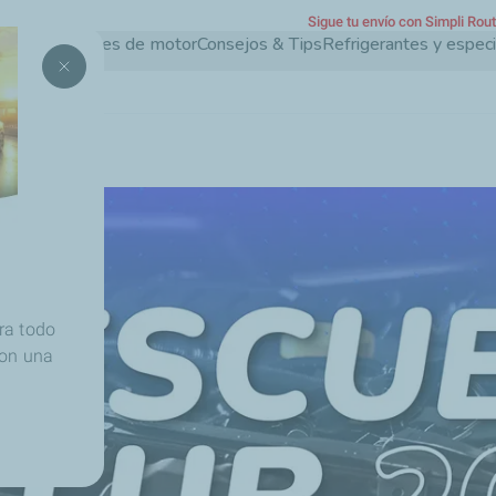
Sigue tu envío con Simpli Rou
Pasar
Aceites de motor
Consejos & Tips
Refrigerantes y espec
al
contenido
principal
ra todo
con una