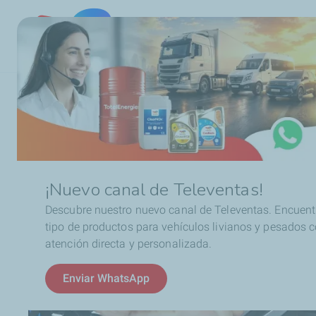
Chile
Ruta
Aceites de motor
Capacitación online: Escuela Lub
de
navegación
¡Nuevo canal de Televentas!
Descubre nuestro nuevo canal de Televentas. Encuent
tipo de productos para vehículos livianos y pesados 
atención directa y personalizada.
Enviar WhatsApp