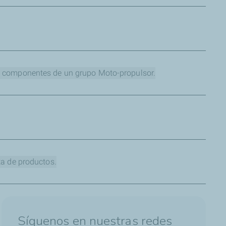
icas.
 técnica sólida.
os componentes de un grupo Moto-propulsor.
ción pueda vender lo recomendado por el manual de
ta de productos.
 determinada tecnología, con la que se puede demostrar el
Síguenos en nuestras redes