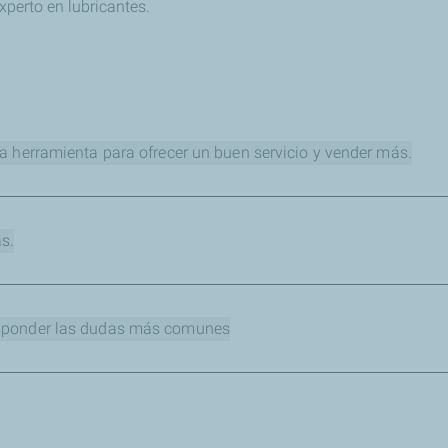
xperto en lubricantes.
sa herramienta para ofrecer un buen servicio y vender más.
rmiten captar la atención del cliente y realizar un servicio más p
ecomendaciones fundadas.
s.
los.
e venta para responder las dudas más comunes
recen lubricantes y fluidos vehiculares para sortear las barrer