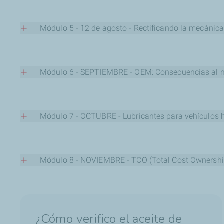
OBJETIVO:
Cómo seleccionar un buen aceite hidráulico y 
Módulo 5 - 12 de agosto - Rectificando la mecánica a
Regístrate para ver la clase grabada
OBJETIVO:
Conocer el trasfondo de cada uno de los mitos 
Módulo 6 - SEPTIEMBRE - OEM: Consecuencias al no 
Link de inscripción
OBJETIVO:
Una verdadera nómina de consecuencias que se
usuario y, en ocasiones, excederlo.
Módulo 7 - OCTUBRE - Lubricantes para vehículos hí
OBJETIVO:
Guía y recomendaciones para los vehículos de
Link de inscripción
Módulo 8 - NOVIEMBRE - TCO (Total Cost Ownership):
Link de inscripción
OBJETIVO:
Demostración práctica, rápida y sencilla sobre
ahorro que significa usar lo mejor aunque sea más costos
¿Cómo verifico el aceite de