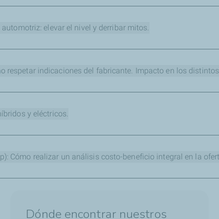
qué se debe destacar con tan solo mirar y comparar fichas técn
utomotriz: elevar el nivel y derribar mitos.
populares a fin de poder rebatirlos con seguridad e información
respetar indicaciones del fabricante. Impacto en los distint
rá muy útil para que cualquier operador de centro de lubrica
bridos y eléctricos.
 estas tecnologías.
 Cómo realizar un análisis costo-beneficio integral en la ofer
 la confección de un análisis de costos sobre la compra de una
o.
Dónde encontrar nuestros