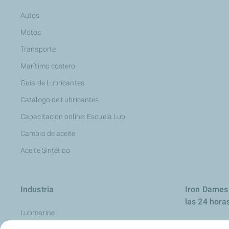
Autos
Motos
Transporte
Marítimo costero
Guía de Lubricantes
Catálogo de Lubricantes
Capacitación online: Escuela Lub
Cambio de aceite
Aceite Sintético
Industria
Iron Dames 
las 24 hora
Lubmarine