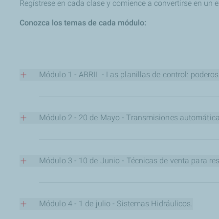
Regístrese en cada clase y comience a convertirse en un e
Conozca los temas de cada módulo:
Módulo 1 - ABRIL - Las planillas de control: podero
OBJETIVO:
Los puntos de control, si bien son gratuitos, pe
por realizar trabajos y reemplazos de lubricantes con r
Módulo 2 - 20 de Mayo - Transmisiones automática
Regístrate para ver la clase grabada
OBJETIVO:
Cuándo, cómo y con qué herramientas realizar
Regístrate para ver la clase grabada
Módulo 3 - 10 de Junio - Técnicas d
OBJETIVO:
Un buen glosario de argumentos para quienes of
Regístrate para ver la clase grabada
Módulo 4 - 1 de julio - Sistemas Hidráulicos.