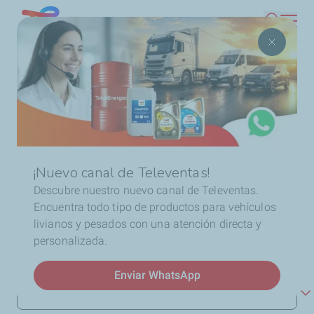
Pasar
Chile
Buscar
al
contenido
Ruta
Inicio
Homepage
Contáctenos
principal
de
navegación
Contáctenos
¡Nuevo canal de Televentas!
Los campos marcados con * son obligatorios:
Descubre nuestro nuevo canal de Televentas.
Encuentra todo tipo de productos para vehículos
livianos y pesados con una atención directa y
personalizada.
Usted es
*
Enviar WhatsApp