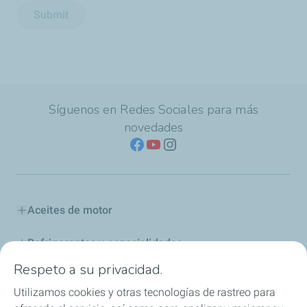
Submit
Síguenos en Redes Sociales para más
novedades
Aceites de motor
Refrigerantes y especialidades
Respeto a su privacidad.
Distribuidores
Utilizamos cookies y otras tecnologías de rastreo para