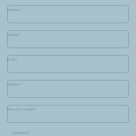
*
Nombre
*
Apellido
*
Email
*
Teléfono
*
Dirección y Ciudad
Comuna
*