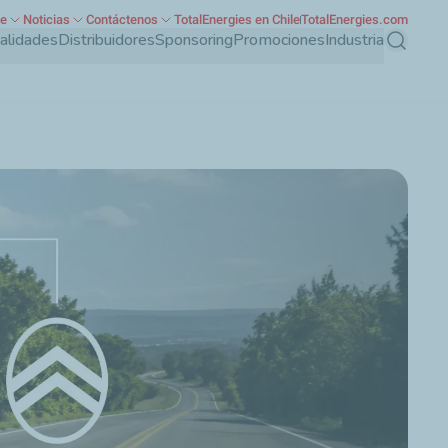
te
Noticias
Contáctenos
TotalEnergies en Chile
TotalEnergies.com
ialidades
Distribuidores
Sponsoring
Promociones
Industria
Buscar