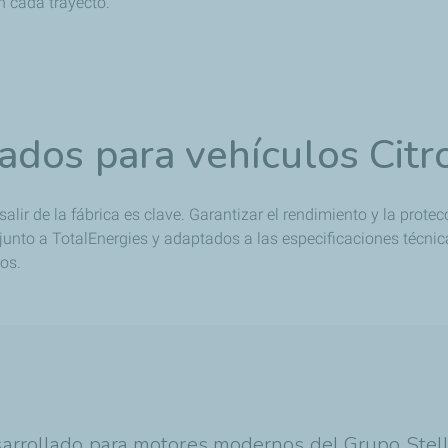
n cada trayecto.
dos para vehículos Citr
alir de la fábrica es clave. Garantizar el rendimiento y la protecc
s junto a TotalEnergies y adaptados a las especificaciones técni
os.
esarrollado para motores modernos del Grupo Stell