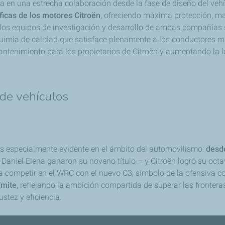
 en una estrecha colaboración desde la fase de diseño del vehí
icas de los motores Citroën
, ofreciendo máxima protección, ma
los equipos de investigación y desarrollo de ambas compañías 
lquimia de calidad que satisface plenamente a los conductores 
antenimiento para los propietarios de Citroën y aumentando la 
de vehículos
 es especialmente evidente en el ámbito del automovilismo:
desde
y Daniel Elena ganaron su noveno título – y Citroën logró su oc
 a competir en el WRC con el nuevo C3, símbolo de la ofensiva c
ímite
, reflejando la ambición compartida de superar las fronteras
stez y eficiencia.