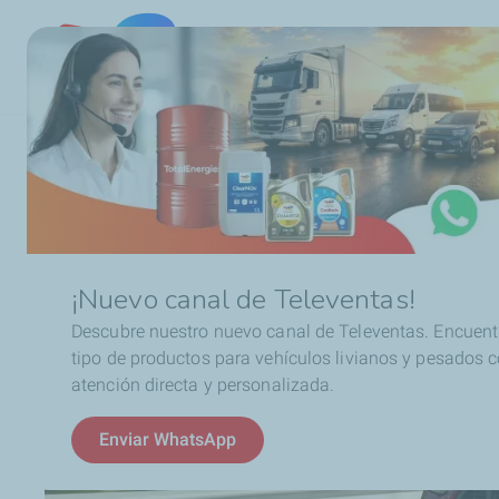
Chile
Ruta
Aceites de motor
Autos
Asociaciones Automot
de
navegación
¡Nuevo canal de Televentas!
Descubre nuestro nuevo canal de Televentas. Encuent
tipo de productos para vehículos livianos y pesados 
atención directa y personalizada.
Enviar WhatsApp