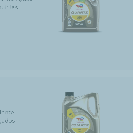
uir las
elente
ngados