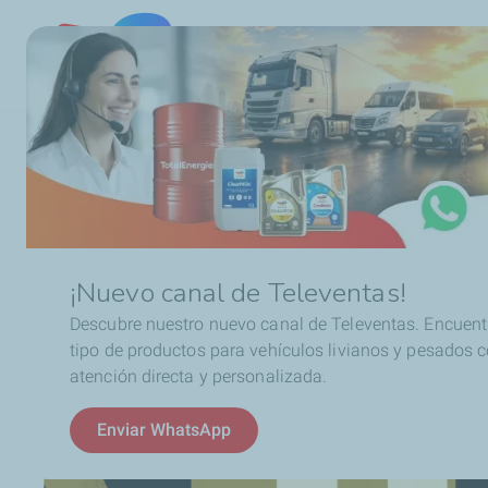
Chile
Ruta
Noticias
La aventura continúa con ELF y The Dist
de
navegación
¡Nuevo canal de Televentas!
Descubre nuestro nuevo canal de Televentas. Encuent
tipo de productos para vehículos livianos y pesados 
atención directa y personalizada.
Enviar WhatsApp