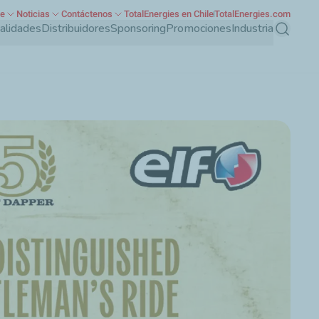
te
Noticias
Contáctenos
TotalEnergies en Chile
TotalEnergies.com
ialidades
Distribuidores
Sponsoring
Promociones
Industria
Buscar