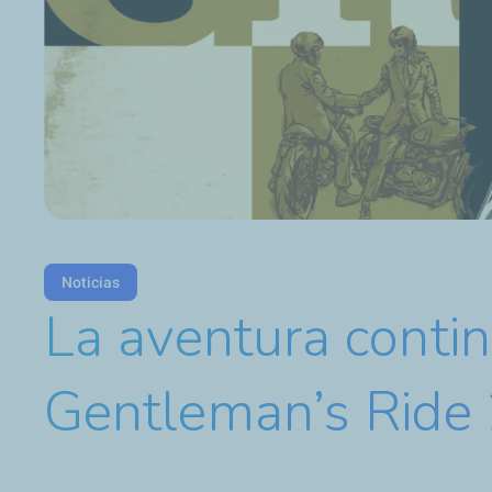
Noticias
La aventura conti
Gentleman’s Ride