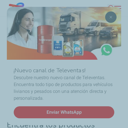
Pasar
Chile
Buscar
al
contenido
Ruta
Inicio
Aceites de motor
Transporte
Cómo
principal
de
comprar nuestros aceites
navegación
¡Nuevo canal de Televentas!
Descubre nuestro nuevo canal de Televentas.
Encuentra todo tipo de productos para vehículos
Implementos
livianos y pesados con una atención directa y
personalizada.
Enviar WhatsApp
Encuentra los productos