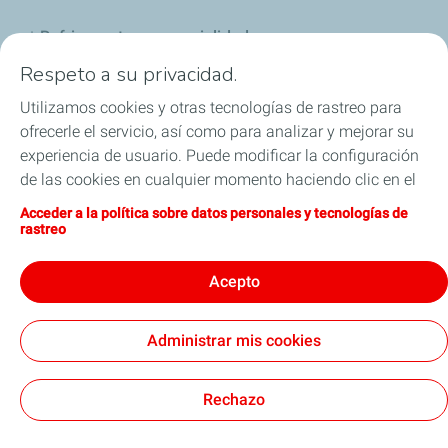
Refrigerantes y especialidades
Respeto a su privacidad.
Distribuidores
Utilizamos cookies y otras tecnologías de rastreo para
ofrecerle el servicio, así como para analizar y mejorar su
Sponsoring
experiencia de usuario. Puede modificar la configuración
de las cookies en cualquier momento haciendo clic en el
Industria
botón «Gérer mes cookies» (Gestionar cookies). Al hacer
Acceder a la política sobre datos personales y tecnologías de
clic en el botón «J’accepte» (Aceptar), nos autoriza a
Iron Dames y TotalEnergies, juntos en las 24 horas
rastreo
depositar la totalidad de las cookies. Si hace clic en «Je
de Le Mans
refuse» (Rechazar), depositaremos únicamente las
Acepto
cookies técnicas estrictamente necesarias para el
correcto funcionamiento del sitio web. Si desea más
Administrar mis cookies
información, puede consultar la página relativa a la
Términos y Condiciones Generales de Uso (CGU)
política sobre datos personales y tecnologías de rastreo.
Cookies & Privacy
Nota Legal
Accesibilidad: Cumplimiento parcial
Cookies
Rechazo
TotalEnergies 2026