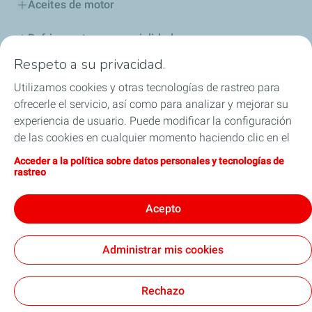
Aceites de motor
Refrigerantes y especialidades
Respeto a su privacidad.
Distribuidores
Utilizamos cookies y otras tecnologías de rastreo para
ofrecerle el servicio, así como para analizar y mejorar su
Sponsoring
experiencia de usuario. Puede modificar la configuración
de las cookies en cualquier momento haciendo clic en el
Industria
botón «Gérer mes cookies» (Gestionar cookies). Al hacer
Acceder a la política sobre datos personales y tecnologías de
clic en el botón «J’accepte» (Aceptar), nos autoriza a
Iron Dames y TotalEnergies, juntos en las 24 horas
rastreo
depositar la totalidad de las cookies. Si hace clic en «Je
de Le Mans
refuse» (Rechazar), depositaremos únicamente las
Acepto
cookies técnicas estrictamente necesarias para el
correcto funcionamiento del sitio web. Si desea más
Administrar mis cookies
información, puede consultar la página relativa a la
Términos y Condiciones Generales de Uso (CGU)
política sobre datos personales y tecnologías de rastreo.
Cookies & Privacy
Nota Legal
Accesibilidad: Cumplimiento parcial
Cookies
Rechazo
TotalEnergies 2026