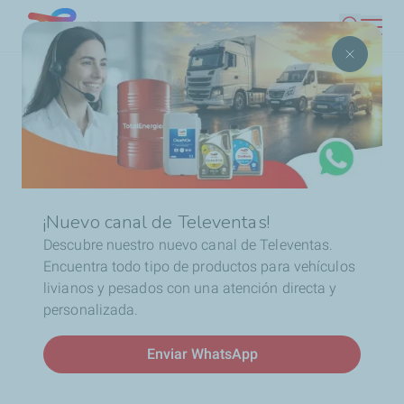
Pasar
Chile
Buscar
al
contenido
Ruta
Inicio
Sponsoring
¡TotalEnergies sigue conectado
principal
de
con la energía del pádel!
navegación
¡Nuevo canal de Televentas!
Descubre nuestro nuevo canal de Televentas.
Encuentra todo tipo de productos para vehículos
¡TotalEnergies sigue
livianos y pesados con una atención directa y
personalizada.
conectado con la energía
Enviar WhatsApp
del pádel!