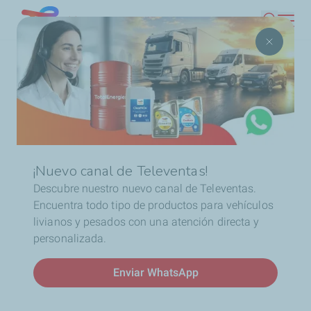
Pasar
Chile
Buscar
al
contenido
Ruta
Inicio
Noticias
Lubriexpertos, Motores de cambio
principal
de
navegación
¡Nuevo canal de Televentas!
Descubre nuestro nuevo canal de Televentas.
Encuentra todo tipo de productos para vehículos
livianos y pesados con una atención directa y
Conoce a nuestros
personalizada.
Lubriexpertos; los
Enviar WhatsApp
verdaderos motores de