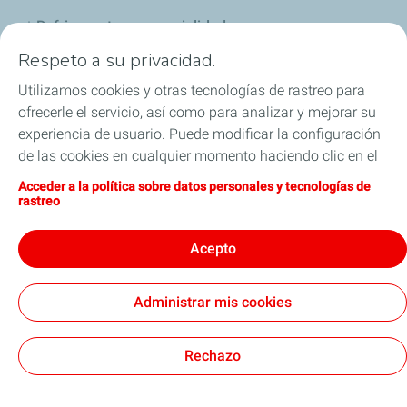
Refrigerantes y especialidades
Respeto a su privacidad.
Distribuidores
Utilizamos cookies y otras tecnologías de rastreo para
ofrecerle el servicio, así como para analizar y mejorar su
Sponsoring
experiencia de usuario. Puede modificar la configuración
de las cookies en cualquier momento haciendo clic en el
Industria
botón «Gérer mes cookies» (Gestionar cookies). Al hacer
Acceder a la política sobre datos personales y tecnologías de
clic en el botón «J’accepte» (Aceptar), nos autoriza a
Iron Dames y TotalEnergies, juntos en las 24 horas
rastreo
depositar la totalidad de las cookies. Si hace clic en «Je
de Le Mans
refuse» (Rechazar), depositaremos únicamente las
Acepto
cookies técnicas estrictamente necesarias para el
correcto funcionamiento del sitio web. Si desea más
Administrar mis cookies
información, puede consultar la página relativa a la
Términos y Condiciones Generales de Uso (CGU)
política sobre datos personales y tecnologías de rastreo.
Cookies & Privacy
Nota Legal
Accesibilidad: Cumplimiento parcial
Cookies
Rechazo
TotalEnergies 2026