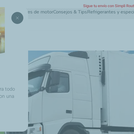
Sigue tu envío con Simpli Rou
Pasar
Aceites de motor
Consejos & Tips
Refrigerantes y espec
al
contenido
principal
Transporte
ra todo
con una