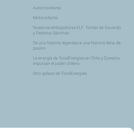
Automovilismo
Motociclismo
Nuestros embajadores ELF: Tomás de Gavardo
y Federico Sánchez
De una historia legendaria una historia llena de
pasion
La energía de TotalEnergies en Chile y Conecta
impulsan el pádel chileno
Otro golazo de TotalEnergies