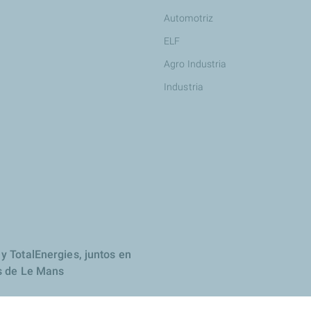
Automotriz
ELF
Agro Industria
Industria
y TotalEnergies, juntos en
s de Le Mans