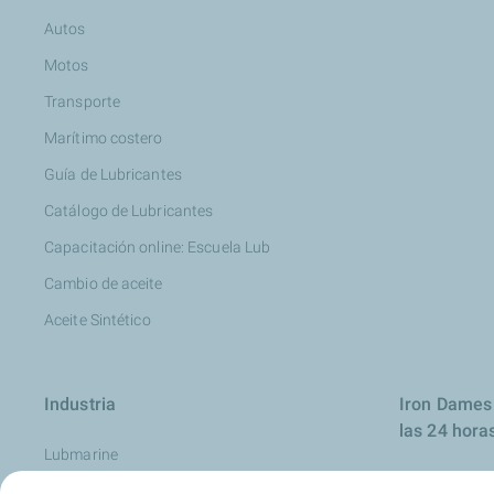
Autos
Motos
Transporte
Marítimo costero
Guía de Lubricantes
Catálogo de Lubricantes
Capacitación online: Escuela Lub
Cambio de aceite
Aceite Sintético
Industria
Iron Dames 
las 24 hora
Lubmarine
Aviación