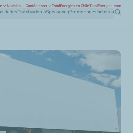
te
Noticias
Contáctenos
TotalEnergies en Chile
TotalEnergies.com
ialidades
Distribuidores
Sponsoring
Promociones
Industria
Buscar