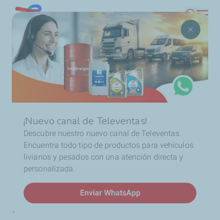
Pasar
Chile
Buscar
al
contenido
Ruta
...
Noticias
LubriFest TotalEnergies reunió a clientes
principal
de
de todo Chile en una jornada donde la innovación y la emoción
navegación
fueron las protagonistas
¡Nuevo canal de Televentas!
Descubre nuestro nuevo canal de Televentas.
Encuentra todo tipo de productos para vehículos
livianos y pesados con una atención directa y
personalizada.
News
LubriFest TotalEnergies
Enviar WhatsApp
reunió a clientes de todo