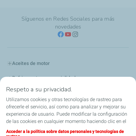
Síguenos en Redes Sociales para más
novedades
Aceites de motor
Refrigerantes y especialidades
Respeto a su privacidad.
Distribuidores
Utilizamos cookies y otras tecnologías de rastreo para
ofrecerle el servicio, así como para analizar y mejorar su
Sponsoring
experiencia de usuario. Puede modificar la configuración
de las cookies en cualquier momento haciendo clic en el
Industria
botón «Gérer mes cookies» (Gestionar cookies). Al hacer
Acceder a la política sobre datos personales y tecnologías de
clic en el botón «J’accepte» (Aceptar), nos autoriza a