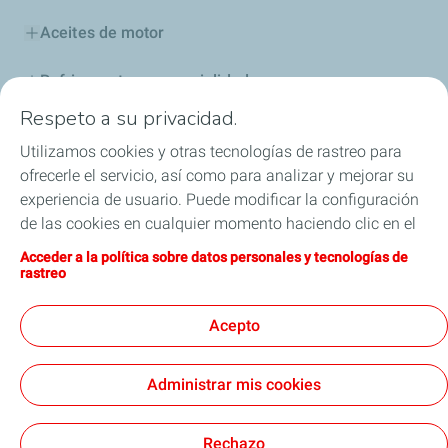
Aceites de motor
Refrigerantes y especialidades
Respeto a su privacidad.
Distribuidores
Utilizamos cookies y otras tecnologías de rastreo para
ofrecerle el servicio, así como para analizar y mejorar su
Sponsoring
experiencia de usuario. Puede modificar la configuración
de las cookies en cualquier momento haciendo clic en el
Industria
botón «Gérer mes cookies» (Gestionar cookies). Al hacer
Acceder a la política sobre datos personales y tecnologías de
clic en el botón «J’accepte» (Aceptar), nos autoriza a
Iron Dames y TotalEnergies, juntos en las 24 horas
rastreo
depositar la totalidad de las cookies. Si hace clic en «Je
de Le Mans
refuse» (Rechazar), depositaremos únicamente las
Acepto
cookies técnicas estrictamente necesarias para el
correcto funcionamiento del sitio web. Si desea más
Administrar mis cookies
información, puede consultar la página relativa a la
Términos y Condiciones Generales de Uso (CGU)
política sobre datos personales y tecnologías de rastreo.
Cookies & Privacy
Nota Legal
Accesibilidad: Cumplimiento parcial
Cookies
Rechazo