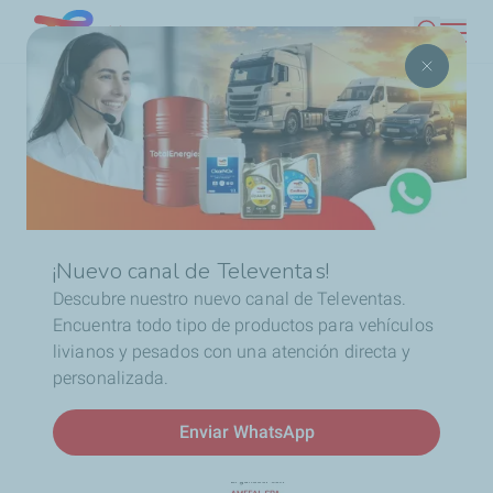
Pasar
Chile
Buscar
al
contenido
Ruta
Inicio
Ganador Mailing Encuesta
principal
de
navegación
Ganador Mailing Encuesta
¡Nuevo canal de Televentas!
Descubre nuestro nuevo canal de Televentas.
Encuentra todo tipo de productos para vehículos
livianos y pesados con una atención directa y
personalizada.
Enviar WhatsApp