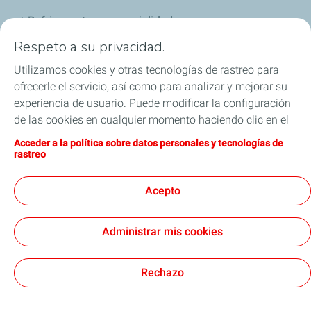
Refrigerantes y especialidades
Respeto a su privacidad.
Distribuidores
Utilizamos cookies y otras tecnologías de rastreo para
ofrecerle el servicio, así como para analizar y mejorar su
Sponsoring
experiencia de usuario. Puede modificar la configuración
de las cookies en cualquier momento haciendo clic en el
Industria
botón «Gérer mes cookies» (Gestionar cookies). Al hacer
Acceder a la política sobre datos personales y tecnologías de
clic en el botón «J’accepte» (Aceptar), nos autoriza a
Iron Dames y TotalEnergies, juntos en las 24 horas
rastreo
depositar la totalidad de las cookies. Si hace clic en «Je
de Le Mans
refuse» (Rechazar), depositaremos únicamente las
Acepto
cookies técnicas estrictamente necesarias para el
correcto funcionamiento del sitio web. Si desea más
Administrar mis cookies
información, puede consultar la página relativa a la
Términos y Condiciones Generales de Uso (CGU)
política sobre datos personales y tecnologías de rastreo.
Cookies & Privacy
Nota Legal
Accesibilidad: Cumplimiento parcial
Cookies
Rechazo
TotalEnergies 2026