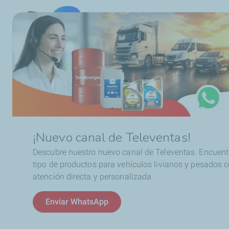
Chile
Ruta
MG Motor y TotalEnergies se unen
de
navegación
Noticias
MG Motor y TotalE
¡Nuevo canal de Televentas!
Descubre nuestro nuevo canal de Televentas. Encuent
Chile la nueva lín
tipo de productos para vehículos livianos y pesados 
atención directa y personalizada.
TotalEnergies, empresa de lubricantes de cl
Enviar WhatsApp
un acuerdo para el desarrollo en Chile de la l