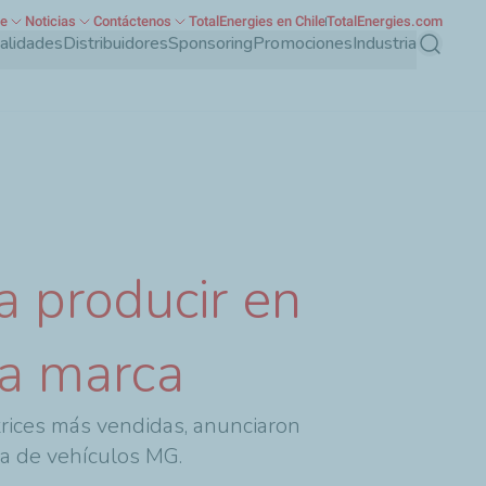
te
Noticias
Contáctenos
TotalEnergies en Chile
TotalEnergies.com
ialidades
Distribuidores
Sponsoring
Promociones
Industria
Buscar
a producir en
la marca
rices más vendidas, anunciaron
rca de vehículos MG.