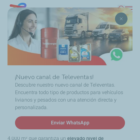
Pasar
Chile
Buscar
al
contenido
Ruta
Inicio
Distribuidores
Industria
Distroil
principal
de
navegación
Distroil
¡Nuevo canal de Televentas!
Con más de cuatro décadas de trayectoria, Distroil se ha
Descubre nuestro nuevo canal de Televentas.
consolidado como un distribuidor oficial de
Encuentra todo tipo de productos para vehículos
TotalEnergies y otras marcas del mercado de
livianos y pesados con una atención directa y
lubricantes. Su experiencia, junto con un amplio
personalizada.
portafolio de productos, le permite ofrecer soluciones
confiables para clientes industriales y comerciales.
Enviar WhatsApp
La empresa cuenta con un centro de distribución de
4.000 m² que garantiza un
elevado nivel de