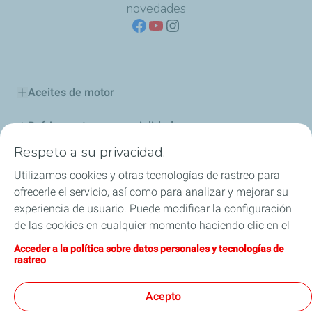
novedades
Aceites de motor
Refrigerantes y especialidades
Respeto a su privacidad.
Distribuidores
Utilizamos cookies y otras tecnologías de rastreo para
ofrecerle el servicio, así como para analizar y mejorar su
Sponsoring
experiencia de usuario. Puede modificar la configuración
de las cookies en cualquier momento haciendo clic en el
Industria
botón «Gérer mes cookies» (Gestionar cookies). Al hacer
Acceder a la política sobre datos personales y tecnologías de
clic en el botón «J’accepte» (Aceptar), nos autoriza a
Iron Dames y TotalEnergies, juntos en las 24 horas
rastreo
depositar la totalidad de las cookies. Si hace clic en «Je
de Le Mans
refuse» (Rechazar), depositaremos únicamente las
Acepto
cookies técnicas estrictamente necesarias para el