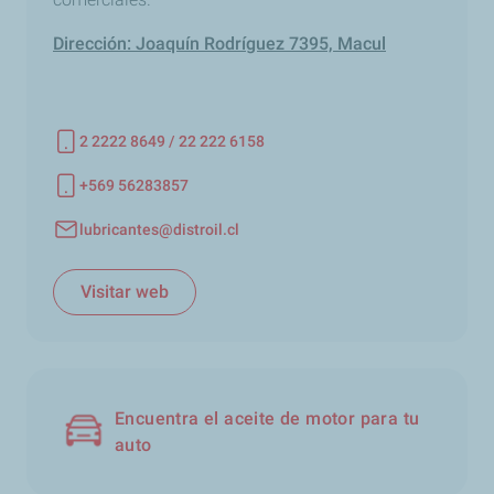
Dirección: Joaquín Rodríguez 7395, Macul
2 2222 8649 / 22 222 6158
Número de teléfono
+569 56283857
Número de teléfono
lubricantes@distroil.cl
Correo electrónico
Visitar web
Encuentra el aceite de motor para tu
auto