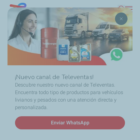
Pasar
Chile
Buscar
al
contenido
Ruta
Inicio
Distribuidores
ELF
Salfa
principal
de
navegación
Más potencia para tu
motor: ELF llega a Salfa
¡Nuevo canal de Televentas!
Descubre nuestro nuevo canal de Televentas.
Encuentra todo tipo de productos para vehículos
livianos y pesados con una atención directa y
personalizada.
Enviar WhatsApp