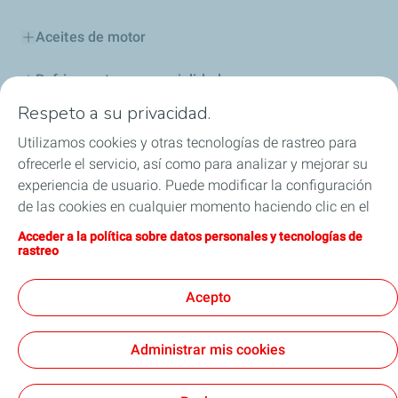
Aceites de motor
Refrigerantes y especialidades
Respeto a su privacidad.
Distribuidores
Utilizamos cookies y otras tecnologías de rastreo para
ofrecerle el servicio, así como para analizar y mejorar su
Sponsoring
experiencia de usuario. Puede modificar la configuración
de las cookies en cualquier momento haciendo clic en el
Industria
botón «Gérer mes cookies» (Gestionar cookies). Al hacer
Acceder a la política sobre datos personales y tecnologías de
clic en el botón «J’accepte» (Aceptar), nos autoriza a
Iron Dames y TotalEnergies, juntos en las 24 horas
rastreo
depositar la totalidad de las cookies. Si hace clic en «Je
de Le Mans
refuse» (Rechazar), depositaremos únicamente las
Acepto
cookies técnicas estrictamente necesarias para el
correcto funcionamiento del sitio web. Si desea más
Administrar mis cookies
información, puede consultar la página relativa a la
Términos y Condiciones Generales de Uso (CGU)
política sobre datos personales y tecnologías de rastreo.
Cookies & Privacy
Nota Legal
Accesibilidad: Cumplimiento parcial
Cookies