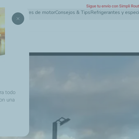
Sigue tu envío con Simpli Rou
Pasar
Aceites de motor
Consejos & Tips
Refrigerantes y espec
al
contenido
principal
ra todo
con una