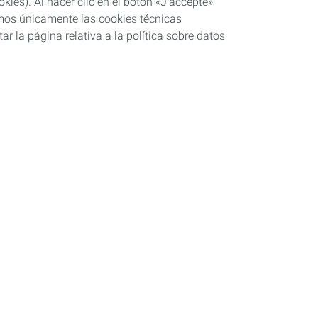
ies). Al hacer clic en el botón «J’accepte»
remos únicamente las cookies técnicas
r la página relativa a la política sobre datos
s
Sponsoring