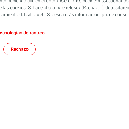
o haciendo clic en el botón «Gérer mes cookies» (Gestionar cook
 de las cookies. Si hace clic en «Je refuse» (Rechazar), deposita
namiento del sitio web. Si desea más información, puede consulta
tecnologías de rastreo
Rechazo
Síguenos en Redes Sociales para más novedade
es y especialidades
Distribuidores