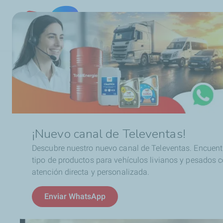
Chile
Ruta
ELF firma acuerdo con MX en Chile
de
navegación
¡Nuevo canal de Televentas!
Descubre nuestro nuevo canal de Televentas. Encuent
tipo de productos para vehículos livianos y pesados 
atención directa y personalizada.
Enviar WhatsApp