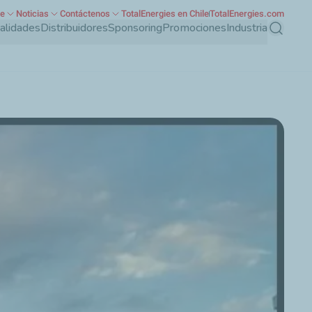
te
Noticias
Contáctenos
TotalEnergies en Chile
TotalEnergies.com
ialidades
Distribuidores
Sponsoring
Promociones
Industria
Buscar