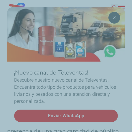
Pasar
Chile
Buscar
al
contenido
Ruta
Inicio
TotalEnergies presente en la fiesta del rugby
principal
de
navegación
¡Nuevo canal de Televentas!
Descubre nuestro nuevo canal de Televentas.
Encuentra todo tipo de productos para vehículos
Noticias
livianos y pesados con una atención directa y
TotalEnergies presente en
personalizada.
la fiesta del rugby
Enviar WhatsApp
Santiago, 2 de octubre de 2023 –
Con la
presencia de una gran cantidad de público,