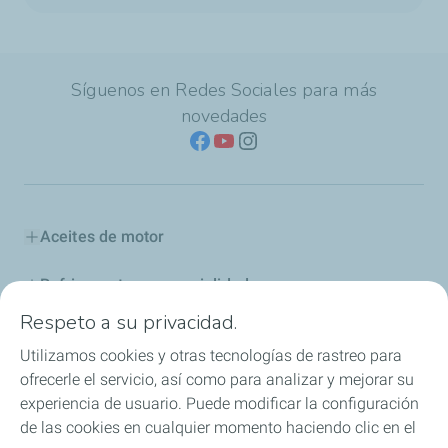
Síguenos en Redes Sociales para más
novedades
Aceites de motor
Refrigerantes y especialidades
Respeto a su privacidad.
Distribuidores
Utilizamos cookies y otras tecnologías de rastreo para
ofrecerle el servicio, así como para analizar y mejorar su
Sponsoring
experiencia de usuario. Puede modificar la configuración
de las cookies en cualquier momento haciendo clic en el
Industria