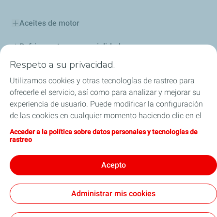
Aceites de motor
Refrigerantes y especialidades
Respeto a su privacidad.
Distribuidores
Utilizamos cookies y otras tecnologías de rastreo para
ofrecerle el servicio, así como para analizar y mejorar su
Sponsoring
experiencia de usuario. Puede modificar la configuración
de las cookies en cualquier momento haciendo clic en el
Industria
botón «Gérer mes cookies» (Gestionar cookies). Al hacer
Acceder a la política sobre datos personales y tecnologías de
clic en el botón «J’accepte» (Aceptar), nos autoriza a
Iron Dames y TotalEnergies, juntos en las 24 horas
rastreo
depositar la totalidad de las cookies. Si hace clic en «Je
de Le Mans
refuse» (Rechazar), depositaremos únicamente las
Acepto
cookies técnicas estrictamente necesarias para el
correcto funcionamiento del sitio web. Si desea más
Administrar mis cookies
información, puede consultar la página relativa a la
Términos y Condiciones Generales de Uso (CGU)
política sobre datos personales y tecnologías de rastreo.
Cookies & Privacy
Nota Legal