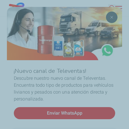
Pasar
Chile
Buscar
al
contenido
Ruta
Inicio
Noticias
La pasión de ELF ahora en Las
principal
de
Condes
navegación
¡Nuevo canal de Televentas!
Descubre nuestro nuevo canal de Televentas.
Encuentra todo tipo de productos para vehículos
livianos y pesados con una atención directa y
Noticias
personalizada.
La pasión de ELF ahora en
Las Condes
Enviar WhatsApp