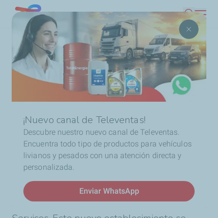
Pasar
Chile
Buscar
al
contenido
Ruta
Inicio
Noticias
¡TotalEnergies en Valparaíso junto a
principal
de
Insamar!
navegación
¡Nuevo canal de Televentas!
Descubre nuestro nuevo canal de Televentas.
Noticias
Encuentra todo tipo de productos para vehículos
¡TotalEnergies en
livianos y pesados con una atención directa y
personalizada.
Valparaíso junto a Insamar!
En alianza con Insamar, TotalEnergies abrió
Enviar WhatsApp
el primer Quartz Auto Services y Rubia Truck