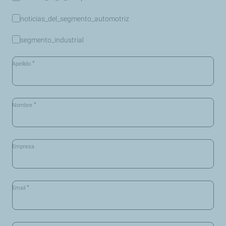
noticias_del_segmento_automotriz
segmento_industrial
*
Apellido
*
Nombre
Empresa
*
Email