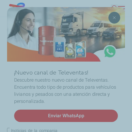
Pasar
Chile
Buscar
al
contenido
Ruta
Inicio
Noticias
Alerta de Noticias por correo
principal
de
navegación
Alerta de Noticias por
correo
¡Nuevo canal de Televentas!
Descubre nuestro nuevo canal de Televentas.
Encuentra todo tipo de productos para vehículos
Si desea recibir una alerta por correo electrónico de las
livianos y pesados con una atención directa y
siguientes publicaciones, marque la(s) casilla(s) y
personalizada.
complete el formulario con sus datos.
Enviar WhatsApp
noticias_de_la_compania