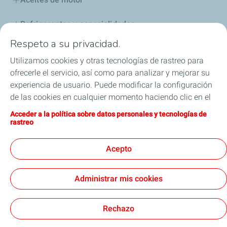
Refrigerantes y especialidades
Respeto a su privacidad.
Distribuidores
Utilizamos cookies y otras tecnologías de rastreo para
ofrecerle el servicio, así como para analizar y mejorar su
Sponsoring
experiencia de usuario. Puede modificar la configuración
de las cookies en cualquier momento haciendo clic en el
Industria
botón «Gérer mes cookies» (Gestionar cookies). Al hacer
Acceder a la política sobre datos personales y tecnologías de
clic en el botón «J’accepte» (Aceptar), nos autoriza a
Iron Dames y TotalEnergies, juntos en las 24 horas
rastreo
depositar la totalidad de las cookies. Si hace clic en «Je
de Le Mans
refuse» (Rechazar), depositaremos únicamente las
Acepto
cookies técnicas estrictamente necesarias para el
correcto funcionamiento del sitio web. Si desea más
Administrar mis cookies
información, puede consultar la página relativa a la
Términos y Condiciones Generales de Uso (CGU)
política sobre datos personales y tecnologías de rastreo.
Cookies & Privacy
Nota Legal
Accesibilidad: Cumplimiento parcial
Cookies
Rechazo
TotalEnergies 2026