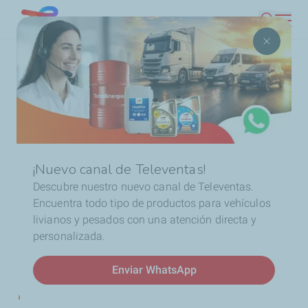
Pasar
Chile
Buscar
al
contenido
Ruta
Inicio
2023
ELF, protagonista del evento más
principal
de
convocante de motos
navegación
¡Nuevo canal de Televentas!
Descubre nuestro nuevo canal de Televentas.
Encuentra todo tipo de productos para vehículos
Noticias
livianos y pesados con una atención directa y
ELF, protagonista del
personalizada.
evento más convocante de
Enviar WhatsApp
motos