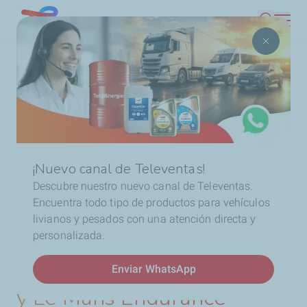
Pasar
Chile
Buscar
al
contenido
Ruta
...
Noticias
TotalEnergies, el Automobile Club de
principal
de
l'Ouest y Le Mans Endurance Management amplían su
navegación
asociación hasta 2028
¡Nuevo canal de Televentas!
Descubre nuestro nuevo canal de Televentas.
Encuentra todo tipo de productos para vehículos
Noticias
livianos y pesados con una atención directa y
TotalEnergies, el
personalizada.
Automobile Club de l'Ouest
Enviar WhatsApp
y Le Mans Endurance