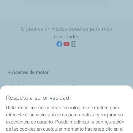
Síguenos en Redes Sociales para más
novedades
Aceites de motor
Refrigerantes y especialidades
Respeto a su privacidad.
Distribuidores
Utilizamos cookies y otras tecnologías de rastreo para
ofrecerle el servicio, así como para analizar y mejorar su
Sponsoring
experiencia de usuario. Puede modificar la configuración
de las cookies en cualquier momento haciendo clic en el
Industria