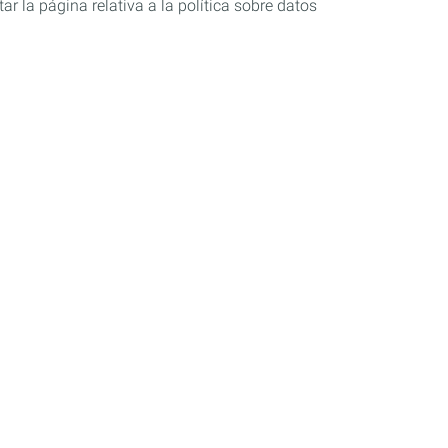
r la página relativa a la política sobre datos
s
Sponsoring
Automovilismo