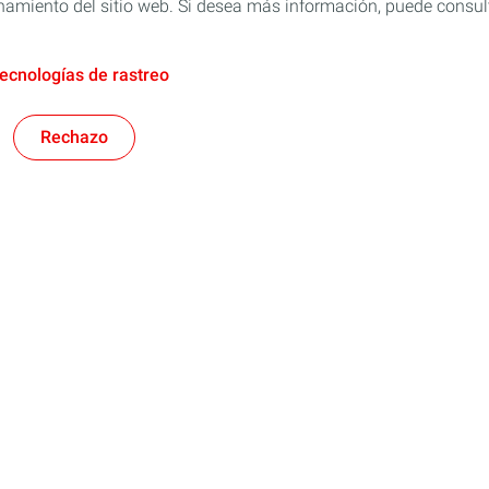
namiento del sitio web. Si desea más información, puede consulta
tecnologías de rastreo
Rechazo
Síguenos en Redes Sociales para más novedade
es y especialidades
Distribuidores
Automotriz