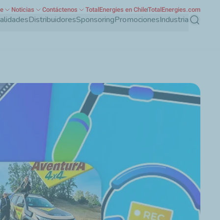
te
Noticias
Contáctenos
TotalEnergies en Chile
TotalEnergies.com
ialidades
Distribuidores
Sponsoring
Promociones
Industria
Buscar