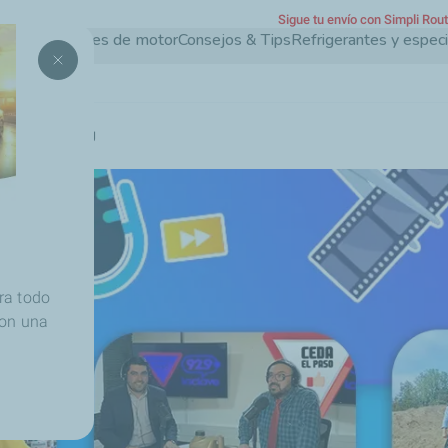
Sigue tu envío con Simpli Rou
Pasar
Aceites de motor
Consejos & Tips
Refrigerantes y espec
al
contenido
principal
o y el streaming
ra todo
con una