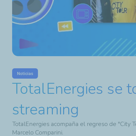
Noticias
TotalEnergies se to
streaming
TotalEnergies acompaña el regreso de "City T
Marcelo Comparini.