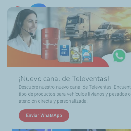
Chile
Ruta
Noticias
TotalEnergies se toma la pantalla, la radi
de
navegación
¡Nuevo canal de Televentas!
Descubre nuestro nuevo canal de Televentas. Encuent
tipo de productos para vehículos livianos y pesados 
atención directa y personalizada.
Enviar WhatsApp