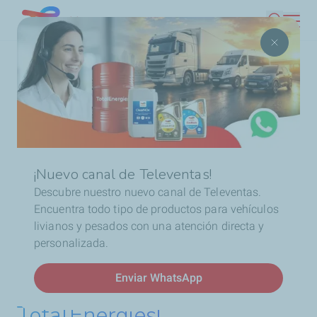
Pasar
Chile
Buscar
al
contenido
Ruta
Inicio
Promociones
¡Participa del sorteo y llevate un
principal
de
espectacular KIT TotalEnergies!
navegación
¡Nuevo canal de Televentas!
Descubre nuestro nuevo canal de Televentas.
Encuentra todo tipo de productos para vehículos
livianos y pesados con una atención directa y
personalizada.
¡Participa del sorteo y
llevate un espectacular KIT
Enviar WhatsApp
TotalEnergies!