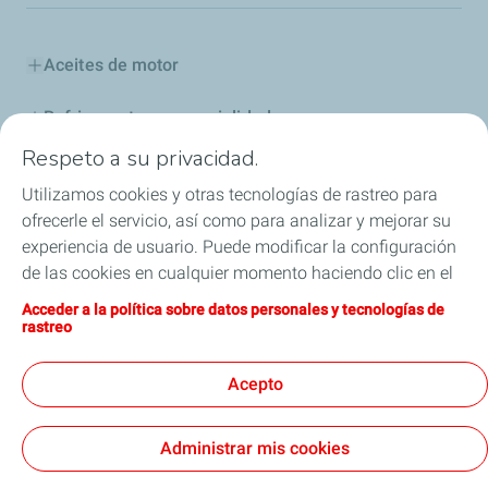
Aceites de motor
Refrigerantes y especialidades
Respeto a su privacidad.
Distribuidores
Utilizamos cookies y otras tecnologías de rastreo para
ofrecerle el servicio, así como para analizar y mejorar su
Sponsoring
experiencia de usuario. Puede modificar la configuración
de las cookies en cualquier momento haciendo clic en el
Industria
botón «Gérer mes cookies» (Gestionar cookies). Al hacer
Acceder a la política sobre datos personales y tecnologías de
clic en el botón «J’accepte» (Aceptar), nos autoriza a
Iron Dames y TotalEnergies, juntos en las 24 horas
rastreo
depositar la totalidad de las cookies. Si hace clic en «Je
de Le Mans
refuse» (Rechazar), depositaremos únicamente las
Acepto
cookies técnicas estrictamente necesarias para el
correcto funcionamiento del sitio web. Si desea más
Administrar mis cookies
información, puede consultar la página relativa a la
Términos y Condiciones Generales de Uso (CGU)
política sobre datos personales y tecnologías de rastreo.
Cookies & Privacy
Nota Legal