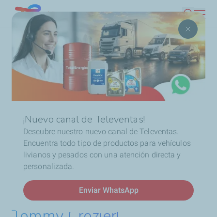
Pasar
Chile
Buscar
al
contenido
Ruta
Inicio
Promociones
¡Participa por una maleta de
principal
de
herramientas vintage de Tommy Crozier!
navegación
¡Nuevo canal de Televentas!
Descubre nuestro nuevo canal de Televentas.
Encuentra todo tipo de productos para vehículos
livianos y pesados con una atención directa y
personalizada.
¡Participa por una maleta
de herramientas vintage de
Enviar WhatsApp
Tommy Crozier!