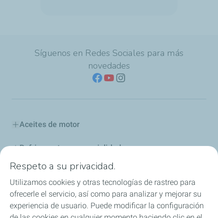
Síguenos en Redes Sociales para más
novedades
Aceites de motor
Refrigerantes y especialidades
Respeto a su privacidad.
Distribuidores
Utilizamos cookies y otras tecnologías de rastreo para
ofrecerle el servicio, así como para analizar y mejorar su
Sponsoring
experiencia de usuario. Puede modificar la configuración
de las cookies en cualquier momento haciendo clic en el
Industria