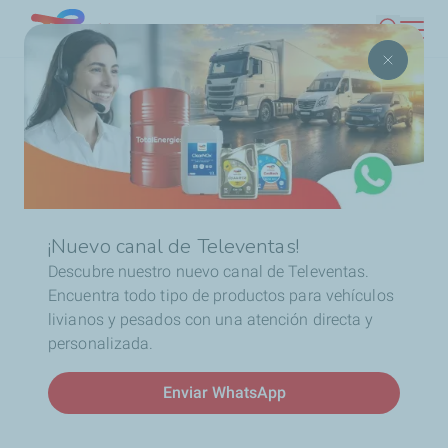
Pasar
Chile
Buscar
al
contenido
Ruta
Inicio
Promociones
Gana una polera Team Peugeot
principal
de
navegación
¡Nuevo canal de Televentas!
Descubre nuestro nuevo canal de Televentas.
¡Llévate una polera Team
Encuentra todo tipo de productos para vehículos
livianos y pesados con una atención directa y
Peugeot y un set de mini
personalizada.
pósters autografiados!
Enviar WhatsApp