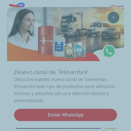
Pasar
Chile
Buscar
al
contenido
Ruta
Inicio
BONCAS: Experiencia familiar, servicio cercano
principal
de
navegación
BONCAS: Experiencia
familiar, servicio cercano
¡Nuevo canal de Televentas!
Descubre nuestro nuevo canal de Televentas.
Encuentra todo tipo de productos para vehículos
livianos y pesados con una atención directa y
personalizada.
Enviar WhatsApp