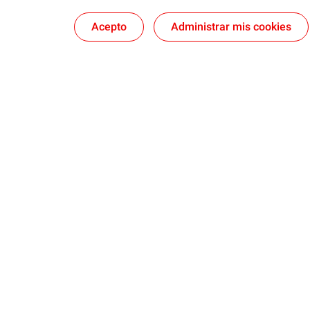
Acepto
Administrar mis cookies
Aceites de motor
Refrigerant
Autos
Motos
Transporte