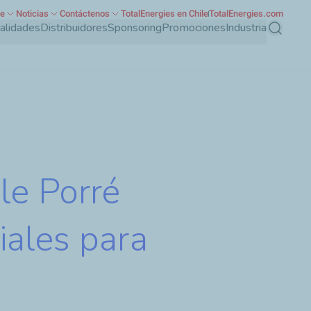
te
Noticias
Contáctenos
TotalEnergies en Chile
TotalEnergies.com
ialidades
Distribuidores
Sponsoring
Promociones
Industria
Buscar
le Porré
iales para