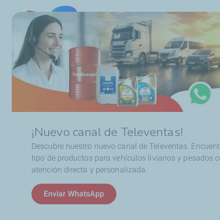
Chile
Ruta
Noticias
TotalEnergies nombra nuevo Director de V
de
navegación
Noticias
TotalEnergies nom
¡Nuevo canal de Televentas!
Descubre nuestro nuevo canal de Televentas. Encuent
como nuevo Direct
tipo de productos para vehículos livianos y pesados 
atención directa y personalizada.
Chile y Perú
Enviar WhatsApp