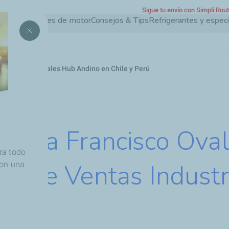
Sigue tu envío con Simpli Rou
Pasar
Aceites de motor
Consejos & Tips
Refrigerantes y espec
al
contenido
principal
entas Industriales Hub Andino en Chile y Perú
bra a Francisco Oval
ra todo
or de Ventas Industr
con una