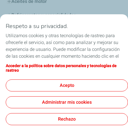
Aceites de motor
Refrigerantes y especialidades
Respeto a su privacidad.
Distribuidores
Utilizamos cookies y otras tecnologías de rastreo para
ofrecerle el servicio, así como para analizar y mejorar su
Sponsoring
experiencia de usuario. Puede modificar la configuración
de las cookies en cualquier momento haciendo clic en el
Industria
botón «Gérer mes cookies» (Gestionar cookies). Al hacer
Acceder a la política sobre datos personales y tecnologías de
clic en el botón «J’accepte» (Aceptar), nos autoriza a
Iron Dames y TotalEnergies, juntos en las 24 horas
rastreo
depositar la totalidad de las cookies. Si hace clic en «Je
de Le Mans
refuse» (Rechazar), depositaremos únicamente las
Acepto
cookies técnicas estrictamente necesarias para el
correcto funcionamiento del sitio web. Si desea más
Administrar mis cookies
información, puede consultar la página relativa a la
Términos y Condiciones Generales de Uso (CGU)
política sobre datos personales y tecnologías de rastreo.
Cookies & Privacy
Nota Legal
Accesibilidad: Cumplimiento parcial
Cookies
Rechazo
TotalEnergies 2026